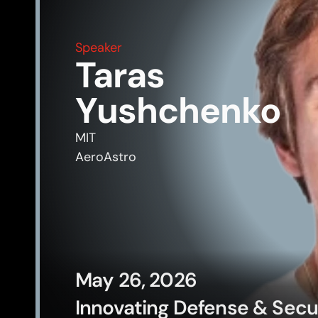
Speaker
Taras 
Yushchenko
MIT
AeroAstro
May 26, 2026
Innovating Defense & Securi